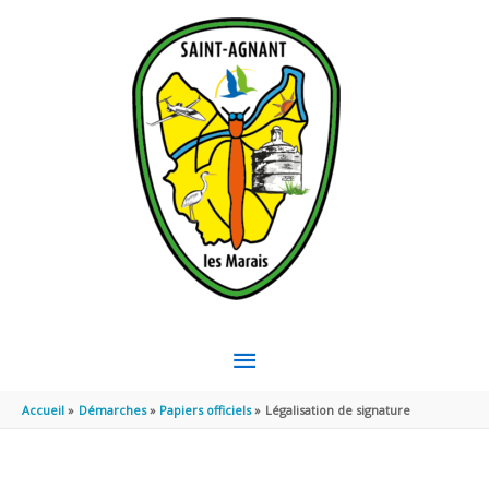
Aller au contenu
Aller au pied de page
MENU
PRINCIPAL
Accueil
Démarches
Papiers officiels
Légalisation de signature