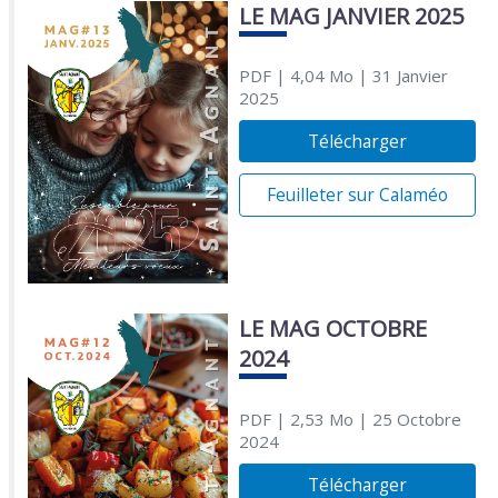
LE MAG JANVIER 2025
PDF
| 4,04 Mo
| 31 Janvier
2025
Télécharger
Feuilleter sur Calaméo
LE MAG OCTOBRE
2024
PDF
| 2,53 Mo
| 25 Octobre
2024
Télécharger