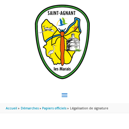
Aller au contenu
Aller au pied de page
MENU
PRINCIPAL
Accueil
Démarches
Papiers officiels
Légalisation de signature