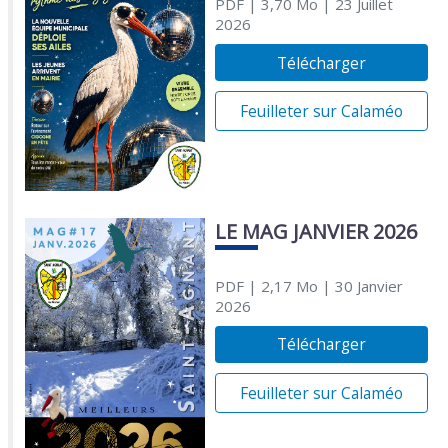
PDF
| 3,70 Mo
| 23 Juillet
2026
Télécharger
Feuilleter sur Calaméo
LE MAG JANVIER 2026
PDF
| 2,17 Mo
| 30 Janvier
2026
Télécharger
Feuilleter sur Calaméo