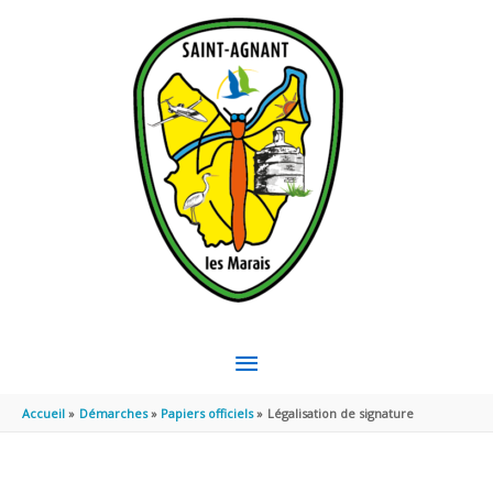
Aller au contenu
Aller au pied de page
MENU
PRINCIPAL
Accueil
Démarches
Papiers officiels
Légalisation de signature