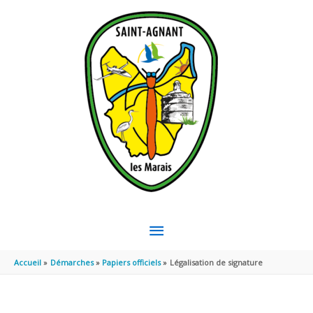
Aller au contenu
Aller au pied de page
MENU
PRINCIPAL
Accueil
Démarches
Papiers officiels
Légalisation de signature