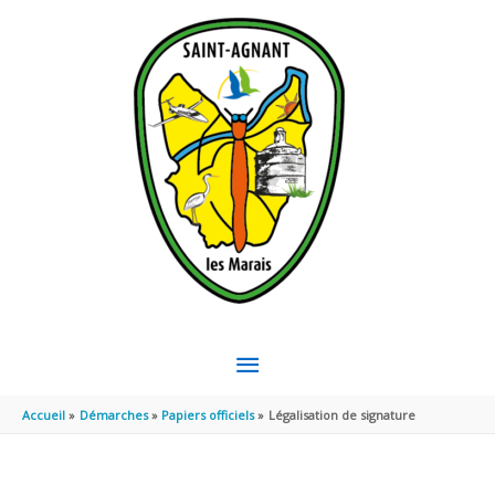
Aller au contenu
Aller au pied de page
MENU
PRINCIPAL
Accueil
Démarches
Papiers officiels
Légalisation de signature