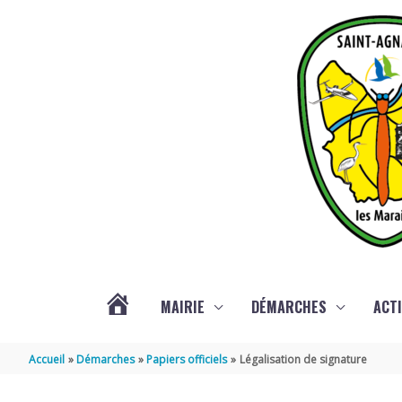
Aller au contenu
Aller au pied de page
MAIRIE
DÉMARCHES
ACTI
ACTUALITÉS
Accueil
Démarches
Papiers officiels
Légalisation de signature
DE