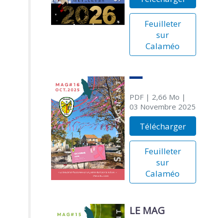
Feuilleter
sur
Calaméo
PDF
| 2,66 Mo
|
03 Novembre 2025
Télécharger
Feuilleter
sur
Calaméo
LE MAG