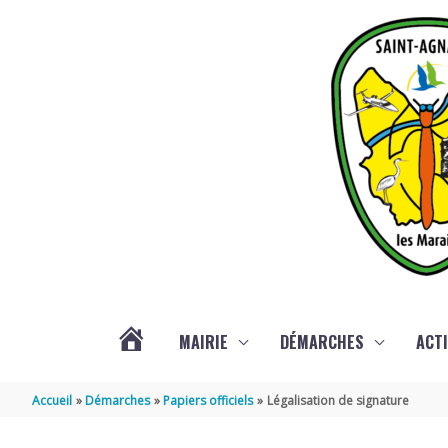
Aller au contenu
Aller au pied de page
MAIRIE
DÉMARCHES
ACTI
ACTUALITÉS
Accueil
Démarches
Papiers officiels
Légalisation de signature
DE