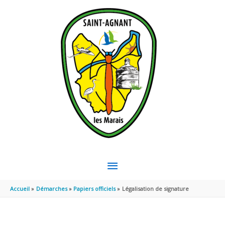
Aller au contenu
Aller au pied de page
MENU
PRINCIPAL
Accueil
Démarches
Papiers officiels
Légalisation de signature