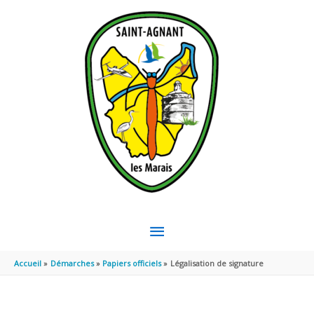
Aller au contenu
Aller au pied de page
MENU
PRINCIPAL
Accueil
Démarches
Papiers officiels
Légalisation de signature