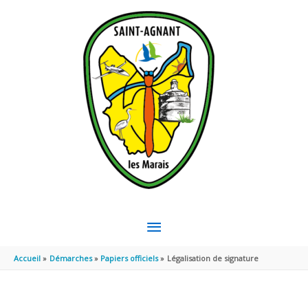
Aller au contenu
Aller au pied de page
MENU
PRINCIPAL
Accueil
Démarches
Papiers officiels
Légalisation de signature