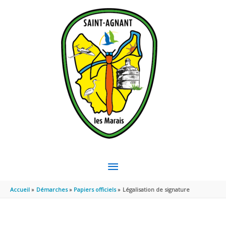
Aller au contenu
Aller au pied de page
MENU
PRINCIPAL
Accueil
Démarches
Papiers officiels
Légalisation de signature