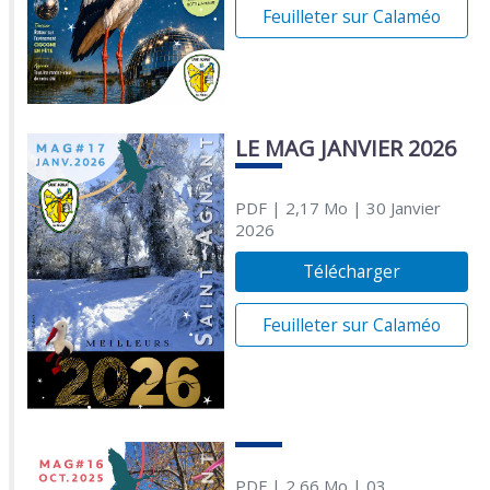
Feuilleter sur Calaméo
LE MAG JANVIER 2026
PDF
| 2,17 Mo
| 30 Janvier
2026
Télécharger
Feuilleter sur Calaméo
PDF
| 2,66 Mo
| 03