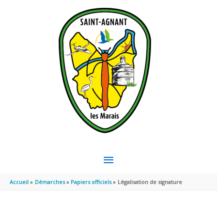
Aller au contenu
Aller au pied de page
MENU
PRINCIPAL
Accueil
Démarches
Papiers officiels
Légalisation de signature