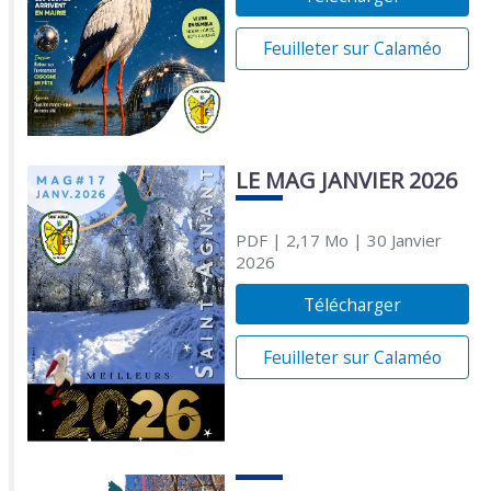
Feuilleter sur Calaméo
LE MAG JANVIER 2026
PDF
| 2,17 Mo
| 30 Janvier
2026
Télécharger
Feuilleter sur Calaméo