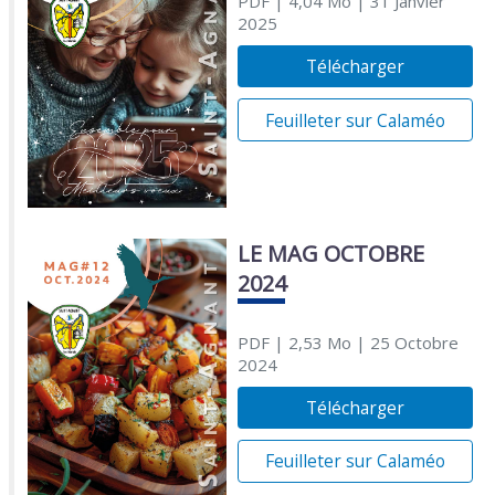
PDF
| 4,04 Mo
| 31 Janvier
2025
Télécharger
Feuilleter sur Calaméo
LE MAG OCTOBRE
2024
PDF
| 2,53 Mo
| 25 Octobre
2024
Télécharger
Feuilleter sur Calaméo