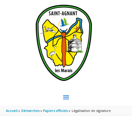
Aller au contenu
Aller au pied de page
MENU
PRINCIPAL
Accueil
Démarches
Papiers officiels
Légalisation de signature