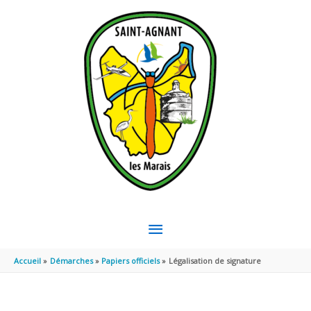
Aller au contenu
Aller au pied de page
MENU
PRINCIPAL
Accueil
Démarches
Papiers officiels
Légalisation de signature