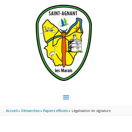
Aller au contenu
Aller au pied de page
MENU
PRINCIPAL
Accueil
Démarches
Papiers officiels
Légalisation de signature