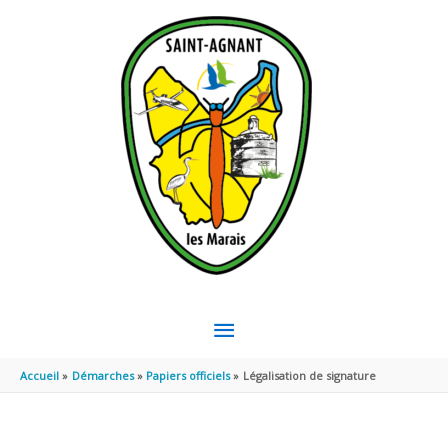
Aller au contenu
Aller au pied de page
MENU
PRINCIPAL
Accueil
Démarches
Papiers officiels
Légalisation de signature