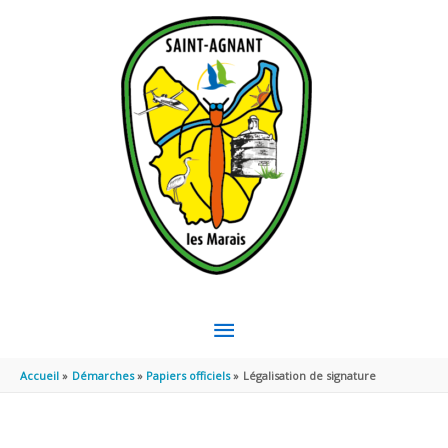
Aller au contenu
Aller au pied de page
MENU
PRINCIPAL
Accueil
Démarches
Papiers officiels
Légalisation de signature