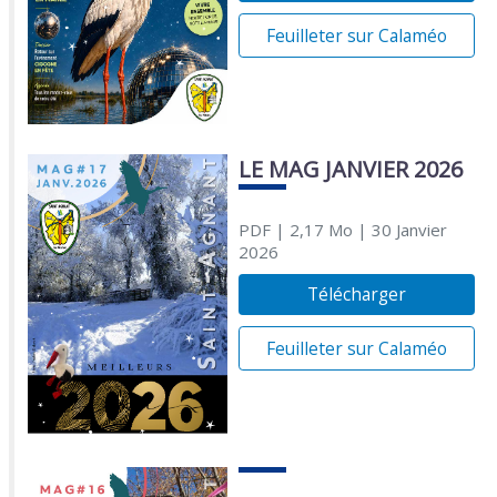
Feuilleter sur Calaméo
LE MAG JANVIER 2026
PDF
| 2,17 Mo
| 30 Janvier
2026
Télécharger
Feuilleter sur Calaméo