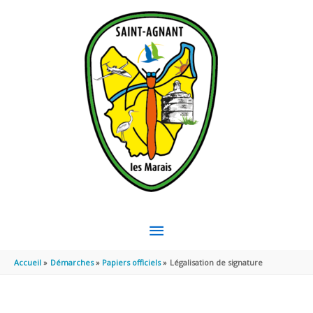
Aller au contenu
Aller au pied de page
MENU
PRINCIPAL
Accueil
Démarches
Papiers officiels
Légalisation de signature