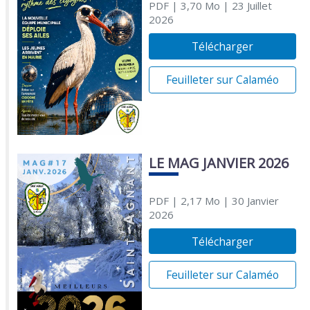
PDF
| 3,70 Mo
| 23 Juillet
2026
Télécharger
Feuilleter sur Calaméo
LE MAG JANVIER 2026
PDF
| 2,17 Mo
| 30 Janvier
2026
Télécharger
Feuilleter sur Calaméo