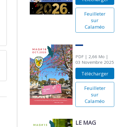
Feuilleter
sur
Calaméo
PDF
| 2,66 Mo
|
03 Novembre 2025
Télécharger
Feuilleter
sur
Calaméo
LE MAG