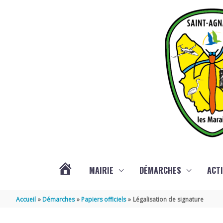
Aller au contenu
Aller au pied de page
MAIRIE
DÉMARCHES
ACTI
ACTUALITÉS
Accueil
Démarches
Papiers officiels
Légalisation de signature
DE