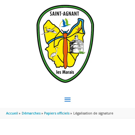
Aller au contenu
Aller au pied de page
MENU
PRINCIPAL
Accueil
Démarches
Papiers officiels
Légalisation de signature