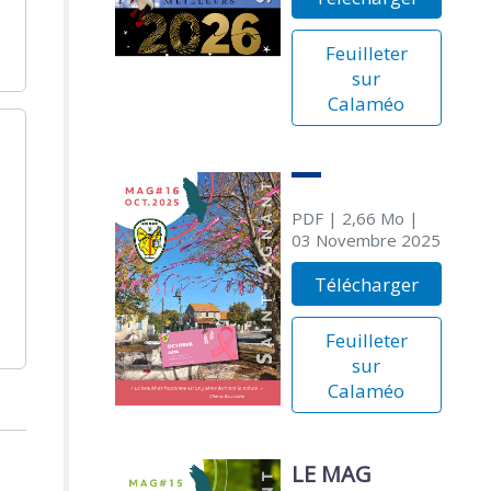
Feuilleter
sur
Calaméo
PDF
| 2,66 Mo
|
03 Novembre 2025
Télécharger
Feuilleter
sur
Calaméo
LE MAG