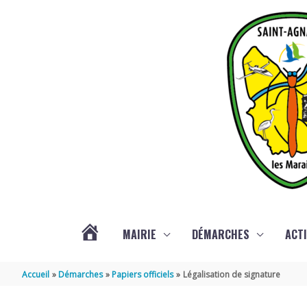
Aller au contenu
Aller au pied de page
MAIRIE
DÉMARCHES
ACTI
ACTUALITÉS
Accueil
Démarches
Papiers officiels
Légalisation de signature
DE