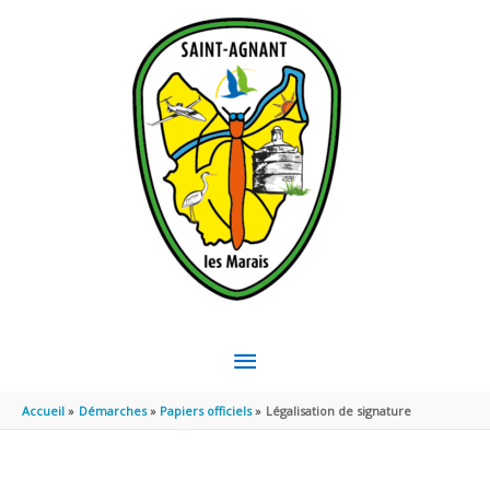
Aller au contenu
Aller au pied de page
MENU
PRINCIPAL
Accueil
Démarches
Papiers officiels
Légalisation de signature