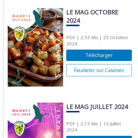
LE MAG OCTOBRE
2024
PDF
| 2,53 Mo
| 25 Octobre
2024
Télécharger
Feuilleter sur Calaméo
LE MAG JUILLET 2024
PDF
| 2,13 Mo
| 15 Juillet
2024