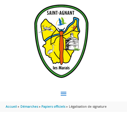
Aller au contenu
Aller au pied de page
MENU
PRINCIPAL
Accueil
Démarches
Papiers officiels
Légalisation de signature