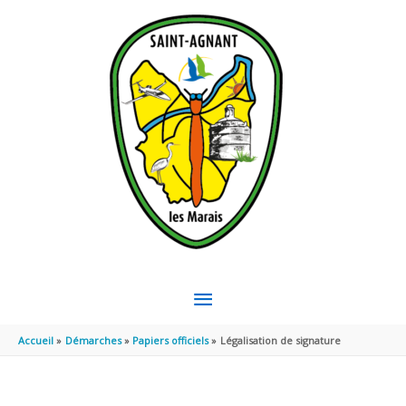
Aller au contenu
Aller au pied de page
MENU
PRINCIPAL
Accueil
Démarches
Papiers officiels
Légalisation de signature