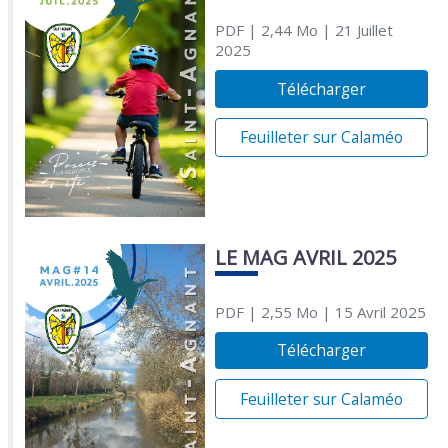
PDF
| 2,44 Mo
| 21 Juillet
2025
Télécharger
Feuilleter sur Calaméo
LE MAG AVRIL 2025
PDF
| 2,55 Mo
| 15 Avril 2025
Télécharger
Feuilleter sur Calaméo