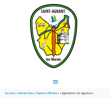
Aller au contenu
Aller au pied de page
MENU
PRINCIPAL
Accueil
Démarches
Papiers officiels
Légalisation de signature