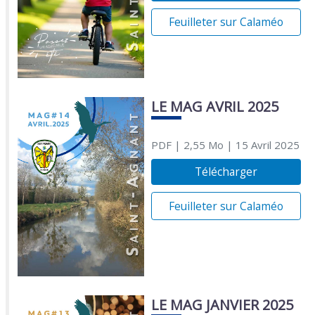
Feuilleter sur Calaméo
LE MAG AVRIL 2025
PDF
| 2,55 Mo
| 15 Avril 2025
Télécharger
Feuilleter sur Calaméo
LE MAG JANVIER 2025