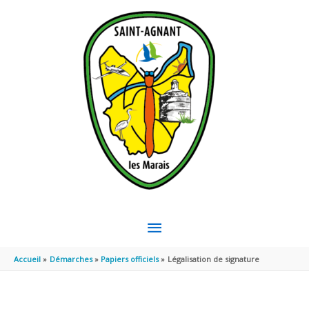
Aller au contenu
Aller au pied de page
MENU
PRINCIPAL
Accueil
Démarches
Papiers officiels
Légalisation de signature