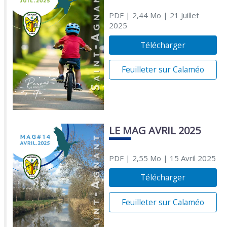
PDF
| 2,44 Mo
| 21 Juillet
2025
Télécharger
Feuilleter sur Calaméo
LE MAG AVRIL 2025
PDF
| 2,55 Mo
| 15 Avril 2025
Télécharger
Feuilleter sur Calaméo