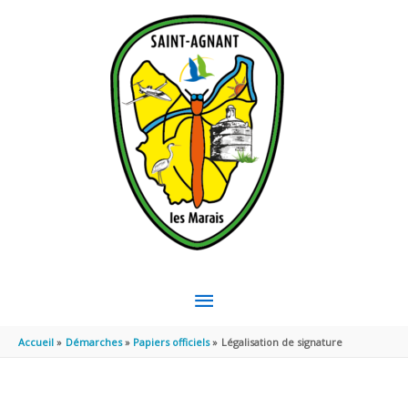
Aller au contenu
Aller au pied de page
MENU
PRINCIPAL
Accueil
Démarches
Papiers officiels
Légalisation de signature