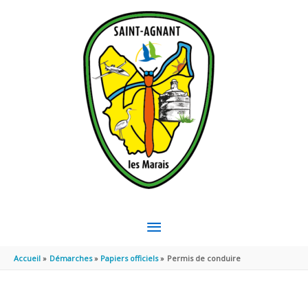
Aller au contenu
Aller au pied de page
MENU
PRINCIPAL
Accueil
Démarches
Papiers officiels
Permis de conduire