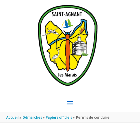
Aller au contenu
Aller au pied de page
MENU
PRINCIPAL
Accueil
Démarches
Papiers officiels
Permis de conduire