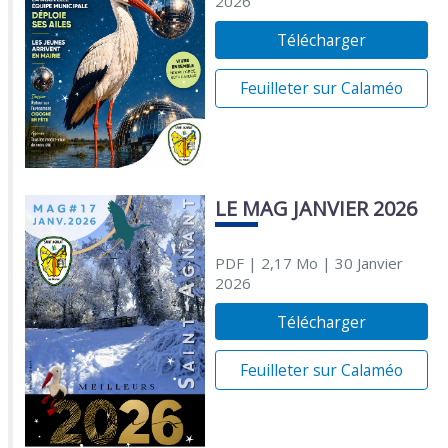
2026
Télécharger
Feuilleter sur Calaméo
LE MAG JANVIER 2026
PDF
| 2,17 Mo
| 30 Janvier
2026
Télécharger
Feuilleter sur Calaméo