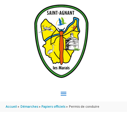
Aller au contenu
Aller au pied de page
MENU
PRINCIPAL
Accueil
Démarches
Papiers officiels
Permis de conduire