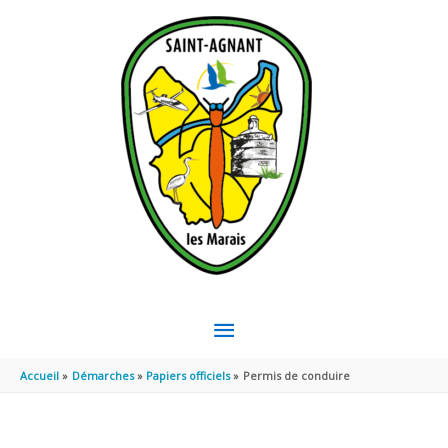
Aller au contenu
Aller au pied de page
MENU
PRINCIPAL
Accueil
Démarches
Papiers officiels
Permis de conduire