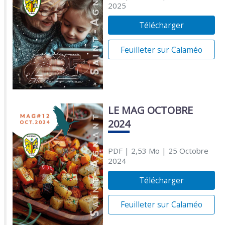
2025
Télécharger
Feuilleter sur Calaméo
LE MAG OCTOBRE
2024
PDF
| 2,53 Mo
| 25 Octobre
2024
Télécharger
Feuilleter sur Calaméo