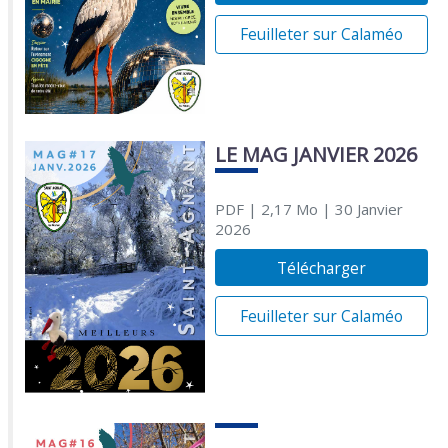
Feuilleter sur Calaméo
LE MAG JANVIER 2026
PDF
| 2,17 Mo
| 30 Janvier
2026
Télécharger
Feuilleter sur Calaméo