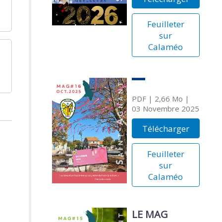
Feuilleter
sur
Calaméo
PDF
| 2,66 Mo
|
03 Novembre 2025
Télécharger
Feuilleter
sur
Calaméo
LE MAG