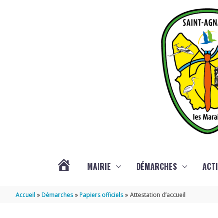
Aller au contenu
Aller au pied de page
MAIRIE
DÉMARCHES
ACTI
ACTUALITÉS
Accueil
Démarches
Papiers officiels
Attestation d’accueil
DE