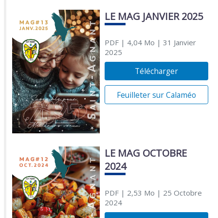
LE MAG JANVIER 2025
PDF
| 4,04 Mo
| 31 Janvier
2025
Télécharger
Feuilleter sur Calaméo
LE MAG OCTOBRE
2024
PDF
| 2,53 Mo
| 25 Octobre
2024