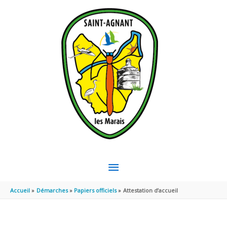
Aller au contenu
Aller au pied de page
MENU
PRINCIPAL
Accueil
Démarches
Papiers officiels
Attestation d’accueil