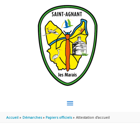
Aller au contenu
Aller au pied de page
MENU
PRINCIPAL
Accueil
Démarches
Papiers officiels
Attestation d’accueil