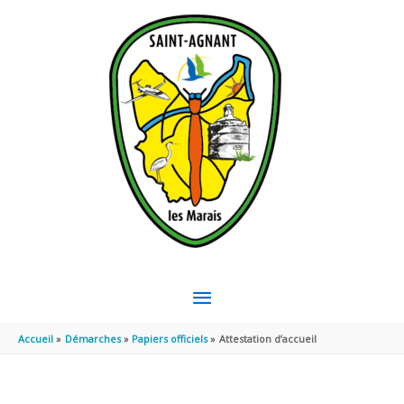
Aller au contenu
Aller au pied de page
MENU
PRINCIPAL
Accueil
Démarches
Papiers officiels
Attestation d’accueil