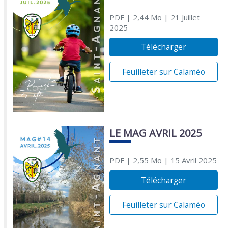
PDF
| 2,44 Mo
| 21 Juillet
2025
Télécharger
Feuilleter sur Calaméo
LE MAG AVRIL 2025
PDF
| 2,55 Mo
| 15 Avril 2025
Télécharger
Feuilleter sur Calaméo