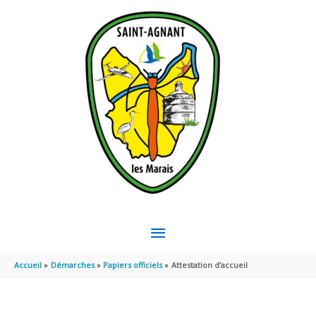
Aller au contenu
Aller au pied de page
MENU
PRINCIPAL
Accueil
Démarches
Papiers officiels
Attestation d’accueil