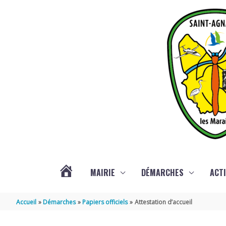
Aller au contenu
Aller au pied de page
MAIRIE
DÉMARCHES
ACTI
ACTUALITÉS
Accueil
Démarches
Papiers officiels
Attestation d’accueil
DE