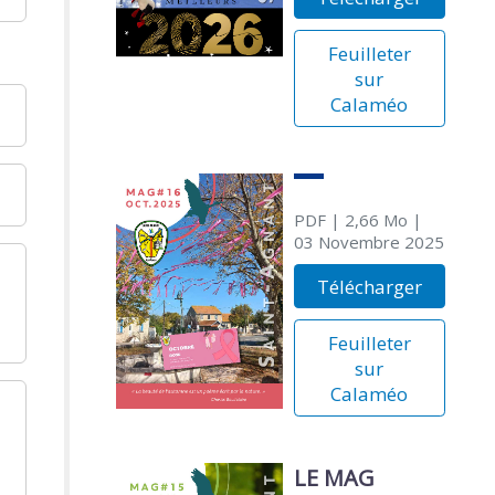
Feuilleter
sur
Calaméo
PDF
| 2,66 Mo
|
03 Novembre 2025
Télécharger
Feuilleter
sur
Calaméo
LE MAG