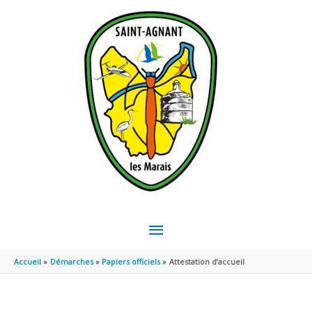
Aller au contenu
Aller au pied de page
MENU
PRINCIPAL
Accueil
Démarches
Papiers officiels
Attestation d’accueil