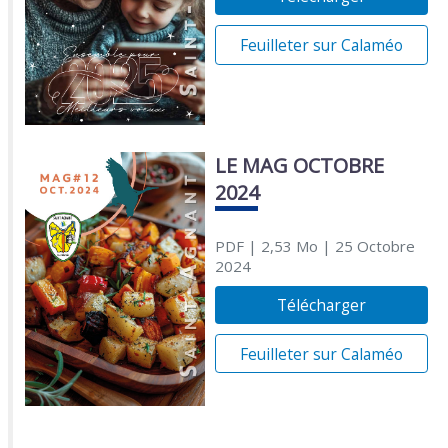
Feuilleter sur Calaméo
LE MAG OCTOBRE
2024
PDF
| 2,53 Mo
| 25 Octobre
2024
Télécharger
Feuilleter sur Calaméo