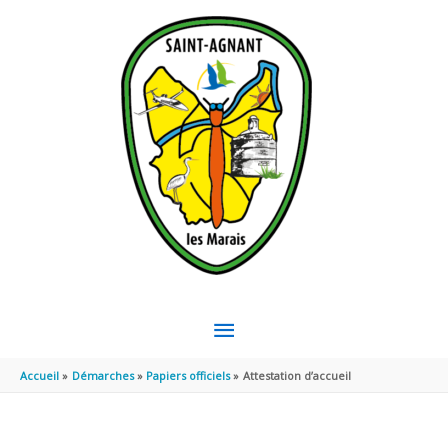
Aller au contenu
Aller au pied de page
MENU
PRINCIPAL
Accueil
Démarches
Papiers officiels
Attestation d’accueil