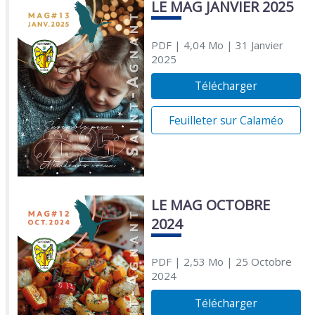
LE MAG JANVIER 2025
PDF
| 4,04 Mo
| 31 Janvier
2025
Télécharger
Feuilleter sur Calaméo
LE MAG OCTOBRE
2024
PDF
| 2,53 Mo
| 25 Octobre
2024
Télécharger