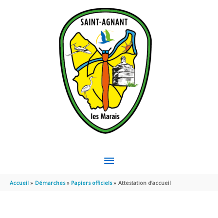
Aller au contenu
Aller au pied de page
MENU
PRINCIPAL
Accueil
Démarches
Papiers officiels
Attestation d’accueil