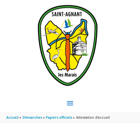
Aller au contenu
Aller au pied de page
MENU
PRINCIPAL
Accueil
Démarches
Papiers officiels
Attestation d’accueil