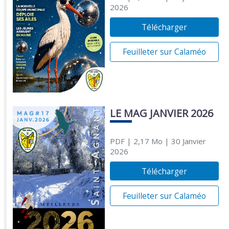
2026
Télécharger
Feuilleter sur Calaméo
LE MAG JANVIER 2026
PDF
| 2,17 Mo
| 30 Janvier
2026
Télécharger
Feuilleter sur Calaméo