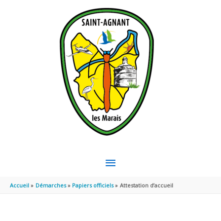
Aller au contenu
Aller au pied de page
MENU
PRINCIPAL
Accueil
Démarches
Papiers officiels
Attestation d’accueil