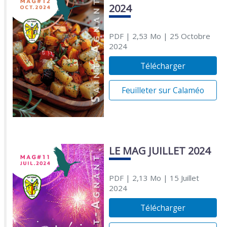
2024
PDF
| 2,53 Mo
| 25 Octobre
2024
Télécharger
Feuilleter sur Calaméo
LE MAG JUILLET 2024
PDF
| 2,13 Mo
| 15 Juillet
2024
Télécharger