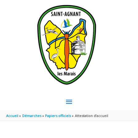
Aller au contenu
Aller au pied de page
MENU
PRINCIPAL
Accueil
Démarches
Papiers officiels
Attestation d’accueil