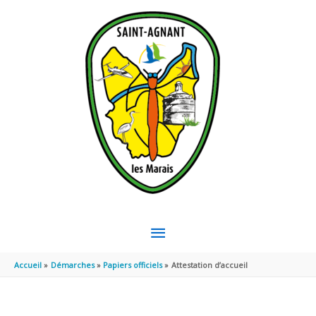
Aller au contenu
Aller au pied de page
MENU
PRINCIPAL
Accueil
Démarches
Papiers officiels
Attestation d’accueil