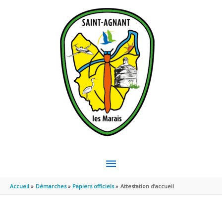
Aller au contenu
Aller au pied de page
MENU
PRINCIPAL
Accueil
Démarches
Papiers officiels
Attestation d’accueil