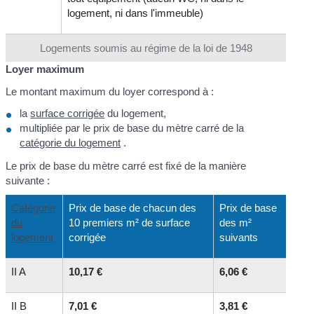
logement, ni dans l'immeuble)
Logements soumis au régime de la loi de 1948
Loyer maximum
Le montant maximum du loyer correspond à :
la
surface corrigée
du logement,
multipliée par le prix de base du mètre carré de la
catégorie du logement
.
Le prix de base du mètre carré est fixé de la manière
suivante :
Catégorie
Prix de base de chacun des
Prix de base
du
10 premiers m² de surface
des m²
logement
corrigée
suivants
II A
10,17 €
6,06 €
II B
7,01 €
3,81 €