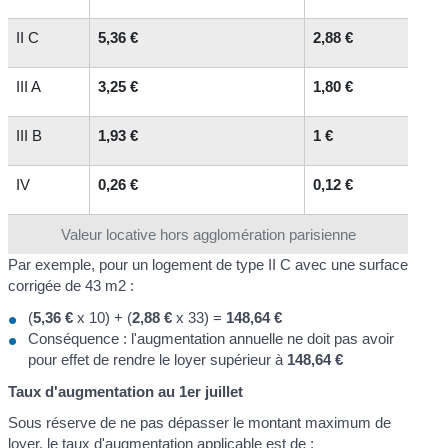
II C
5,36 €
2,88 €
III A
3,25 €
1,80 €
III B
1,93 €
1 €
IV
0,26 €
0,12 €
Valeur locative hors agglomération parisienne
Par exemple, pour un logement de type II C avec une surface
corrigée de 43 m
2
:
(
5,36 €
x 10) + (
2,88 €
x 33) =
148,64 €
Conséquence : l'augmentation annuelle ne doit pas avoir
pour effet de rendre le loyer supérieur à
148,64 €
Taux d'augmentation au 1
er
juillet
Sous réserve de ne pas dépasser le montant maximum de
loyer, le taux d'augmentation applicable est de :