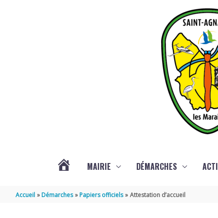
Aller au contenu
Aller au pied de page
MAIRIE
DÉMARCHES
ACTI
ACTUALITÉS
Accueil
Démarches
Papiers officiels
Attestation d’accueil
DE