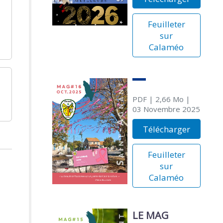
Feuilleter
sur
Calaméo
PDF
| 2,66 Mo
|
03 Novembre 2025
Télécharger
Feuilleter
sur
Calaméo
LE MAG