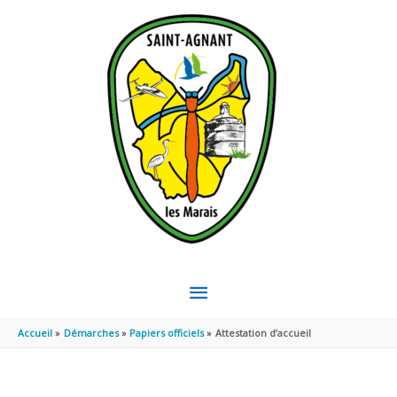
Aller au contenu
Aller au pied de page
MENU
PRINCIPAL
Accueil
Démarches
Papiers officiels
Attestation d’accueil