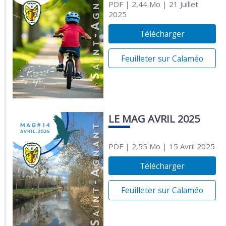
PDF
| 2,44 Mo
| 21 Juillet
2025
Télécharger
Feuilleter sur Calaméo
LE MAG AVRIL 2025
PDF
| 2,55 Mo
| 15 Avril 2025
Télécharger
Feuilleter sur Calaméo