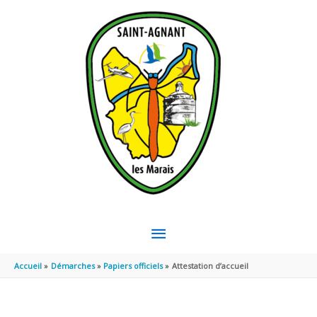
Aller au contenu
Aller au pied de page
MENU
PRINCIPAL
Accueil
Démarches
Papiers officiels
Attestation d’accueil