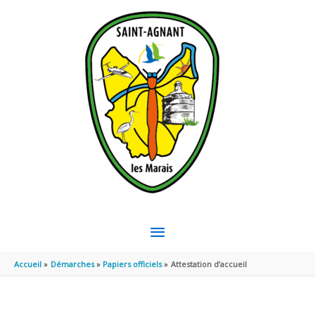
Aller au contenu
Aller au pied de page
MENU
PRINCIPAL
Accueil
Démarches
Papiers officiels
Attestation d’accueil