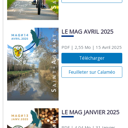
LE MAG AVRIL 2025
PDF
| 2,55 Mo
| 15 Avril 2025
Télécharger
Feuilleter sur Calaméo
LE MAG JANVIER 2025
PDF
| 4,04 Mo
| 31 Janvier